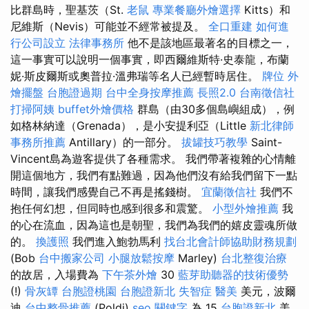
比群島時，聖基茨（St.
老鼠
專業餐廳外燴選擇
Kitts）和
尼維斯（Nevis）可能並不經常被提及。
全口重建
如何進
行公司設立
法律事務所
他不是該地區最著名的目標之一，
這一事實可以說明一個事實，即西爾維斯特·史泰龍，布蘭
妮·斯皮爾斯或奧普拉·溫弗瑞等名人已經暫時居住。
牌位
外
燴擺盤
台胞證過期
台中全身按摩推薦
長照2.0
台南徵信社
打掃阿姨
buffet外燴價格
群島（由30多個島嶼組成），例
如格林納達（Grenada），是小安提利亞（Little
新北律師
事務所推薦
Antillary）的一部分。
拔罐技巧教學
Saint-
Vincent島為遊客提供了各種需求。 我們帶著複雜的心情離
開這個地方，我們有點難過，因為他們沒有給我們留下一點
時間，讓我們感覺自己不再是搖錢樹。
宜蘭徵信社
我們不
抱任何幻想，但同時也感到很多和震驚。
小型外燴推薦
我
的心在流血，因為這也是朝聖，我們為我們的嬉皮靈魂所做
的。
換護照
我們進入鮑勃馬利
找台北會計師協助財務規劃
(Bob
台中搬家公司
小腿放鬆按摩
Marley)
台北整復治療
的故居，入場費為
下午茶外燴
30
藍芽助聽器的技術優勢
(!)
骨灰罈
台胞證桃園
台胞證新北
失智症
醫美
美元，波爾
迪
台中整骨推薦
(Poldi)
seo 關鍵字
為 15
台胞證新北
美