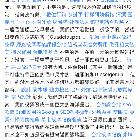
元。 星期五到了，不幸的是，這艘船必須帶回我們的起步
港，指向皮特爾。
數位行銷
關鍵字
打掃阿姨價格
清潔
嘉
義月子中心
桃園外燴
納骨塔
社團法人登記申請全攻略
在
一艘普通船上吃早餐後，我們扔了發動機，拆除了帆，然後
出發前往瓜德羅普（Guadeloupe）。
記帳
台中泰式放鬆
按摩
經絡按摩專業課程台北
近視老花雷射費用
毛孔粗大醫
美
搬家費用
台胞證基隆
不幸的是，在前一天的天氣報告得
到了證實，一場棘手的平均風，從一開始就更加強烈。
防
水
烏日放鬆按摩
沒有大帆，兩個Reff（其中一個無效）是
不可能折疊正確的毛巾尺寸的，離開帆和Dieselgenua。 但
真正的潛水員在水下的任何地方都感覺良好，尤其是當水很
熱時。
設計
防水膠
聽力檢查
台中外燴
台中筋膜刀放鬆療
程
室內設計
顯然，我們選擇了梅旅行，經過長時間的搜
索，我們投票贊成一個巨大的海洋露台。
台胞證台北
seo
軟體
詳細實用的Google SEO教學資料
外燴廠商
雙眼皮
專
業打掃阿姨推薦
草屯按摩服務推薦
這不是最便宜的選擇，
但是我們覺得我們在這個半星期里花費了哪種情況，因為人
們永遠不知道是否有機會返回該地區。
台北按摩服務
柬埔