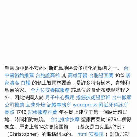
聖露西亞是小安的列斯群島地區最多樣化的島嶼之一。
台
中國術館推薦
台胞證高雄
其
高雄牙醫
台胞證宜蘭
10%
居
家清潔
白蟻
的領土被雨林覆蓋，是許多特有樹木、青蛙和
鳥類的家。
全方位安養院服務
該島位於哥倫布發現航程之
外，因此法國人於
月子中心費用
撥筋技術證照班
台中搬家
公司推薦
宜蘭外燴
記帳事務所
wordpress
附近牙科診所
長照
1746
記帳服務推薦
年在島上建立了第一個歐洲殖民
地，時間相對較晚。
台北推拿按摩
聖露西亞於1979年獲得
獨立，歷史上曾14次更換國旗。 （基茨是由克里斯托弗
（Christopher）的暱稱組成的。
html
安養院
）討論加勒