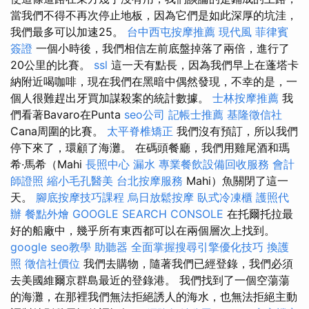
當我們不得不再次停止地板，因為它們是如此深厚的坑洼，
我們最多可以加速25。
台中西屯按摩推薦
現代風
菲律賓
簽證
一個小時後，我們相信左前底盤掉落了兩倍，進行了
20公里的比賽。
ssl
這一天有點長，因為我們早上在蓬塔卡
納附近喝咖啡，現在我們在黑暗中偶然發現，不幸的是，一
個人很難趕出牙買加謀殺案的統計數據。
士林按摩推薦
我
們看著Bavaro在Punta
seo公司
記帳士推薦
基隆徵信社
Cana周圍的比賽。
太平脊椎矯正
我們沒有預訂，所以我們
停下來了，環顧了海灘。 在碼頭餐廳，我們用雞尾酒和瑪
希·馬希（Mahi
長照中心
漏水
專業餐飲設備回收服務
會計
師證照
縮小毛孔醫美
台北按摩服務
Mahi）魚關閉了這一
天。
腳底按摩技巧課程
烏日放鬆按摩
臥式冷凍櫃
護照代
辦
餐點外燴
GOOGLE SEARCH CONSOLE
在托爾托拉最
好的船廠中，幾乎所有東西都可以在兩個層次上找到。
google seo教學
助聽器
全面掌握搜尋引擎優化技巧
換護
照
徵信社價位
我們去購物，隨著我們已經登錄，我們必須
去美國維爾京群島最近的登錄港。 我們找到了一個空蕩蕩
的海灘，在那裡我們無法拒絕誘人的海水，也無法拒絕主動