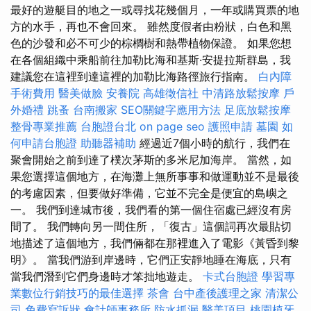
最好的遊艇目的地之一或尋找花幾個月，一年或購買票的地
方的水手，再也不會回來。 雖然度假者由粉狀，白色和黑
色的沙發和必不可少的棕櫚樹和熱帶植物保證。 如果您想
在各個組織中乘船前往加勒比海和基斯·安提拉斯群島，我
建議您在這裡到達這裡的加勒比海路徑旅行指南。
白內障
手術費用
醫美做臉
安養院
高雄徵信社
中清路放鬆按摩
戶
外婚禮
跳蚤
台南搬家
SEO關鍵字應用方法
足底放鬆按摩
整骨專業推薦
台胞證台北
on page seo
護照申請
墓園
如
何申請台胞證
助聽器補助
經過近7個小時的航行，我們在
聚會開始之前到達了樸次茅斯的多米尼加海岸。 當然，如
果您選擇這個地方，在海灘上無所事事和做運動並不是最後
的考慮因素，但要做好準備，它並不完全是便宜的島嶼之
一。 我們到達城市後，我們看的第一個住宿處已經沒有房
間了。 我們轉向另一間住所，「復古」這個詞再次最貼切
地描述了這個地方，我們倆都在那裡進入了電影《黃昏到黎
明》。 當我們游到岸邊時，它們正安靜地睡在海底，只有
當我們潛到它們身邊時才笨拙地遊走。
卡式台胞證
學習專
業數位行銷技巧的最佳選擇
茶會
台中產後護理之家
清潔公
司
免費寫訴狀
會計師事務所
防水抓漏
醫美項目
桃園植牙