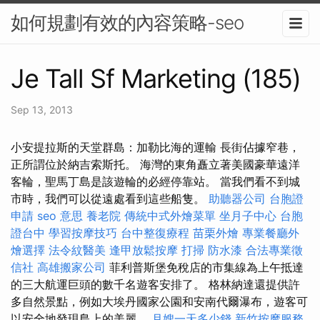
如何規劃有效的內容策略-seo
Je Tall Sf Marketing (185)
Sep 13, 2013
小安提拉斯的天堂群島：加勒比海的運輸 長街佔據窄巷，
正所謂位於納吉索斯托。 海灣的東角矗立著美國豪華遠洋
客輪，聖馬丁島是該遊輪的必經停靠站。 當我們看不到城
市時，我們可以從遠處看到這些船隻。
助聽器公司
台胞證
申請
seo 意思
養老院
傳統中式外燴菜單
坐月子中心
台胞
證台中
學習按摩技巧
台中整復療程
苗栗外燴
專業餐廳外
燴選擇
法令紋醫美
逢甲放鬆按摩
打掃
防水漆
合法專業徵
信社
高雄搬家公司
菲利普斯堡免稅店的市集線為上午抵達
的三大航運巨頭的數千名遊客安排了。 格林納達還提供許
多自然景點，例如大埃丹國家公園和安南代爾瀑布，遊客可
以安全地發現島上的美麗。
月嫂一天多少錢
新竹按摩服務