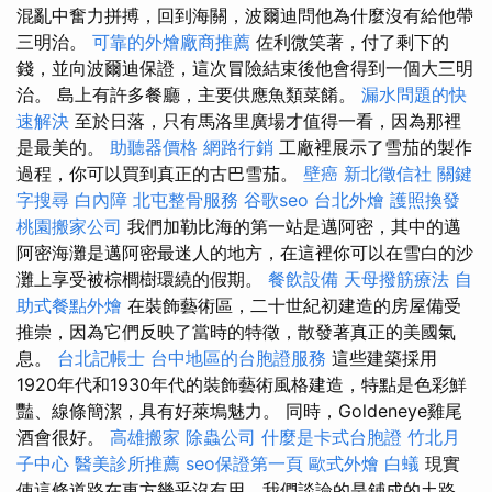
混亂中奮力拼搏，回到海關，波爾迪問他為什麼沒有給他帶
三明治。
可靠的外燴廠商推薦
佐利微笑著，付了剩下的
錢，並向波爾迪保證，這次冒險結束後他會得到一個大三明
治。 島上有許多餐廳，主要供應魚類菜餚。
漏水問題的快
速解決
至於日落，只有馬洛里廣場才值得一看，因為那裡
是最美的。
助聽器價格
網路行銷
工廠裡展示了雪茄的製作​​
過程，你可以買到真正的古巴雪茄。
壁癌
新北徵信社
關鍵
字搜尋
白內障
北屯整骨服務
谷歌seo
台北外燴
護照換發
桃園搬家公司
我們加勒比海的第一站是邁阿密，其中的邁
阿密海灘是邁阿密最迷人的地方，在這裡你可以在雪白的沙
灘上享受被棕櫚樹環繞的假期。
餐飲設備
天母撥筋療法
自
助式餐點外燴
在裝飾藝術區，二十世紀初建造的房屋備受
推崇，因為它們反映了當時的特徵，散發著真正的美國氣
息。
台北記帳士
台中地區的台胞證服務
這些建築採用
1920年代和1930年代的裝飾藝術風格建造，特點是色彩鮮
豔、線條簡潔，具有好萊塢魅力。 同時，Goldeneye雞尾
酒會很好。
高雄搬家
除蟲公司
什麼是卡式台胞證
竹北月
子中心
醫美診所推薦
seo保證第一頁
歐式外燴
白蟻
現實
使這條道路在東方幾乎沒有用，我們談論的是鋪成的土路，