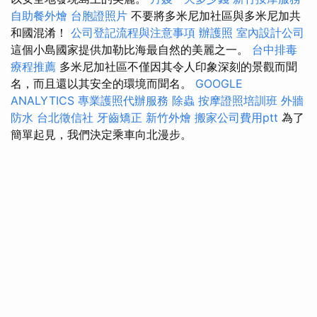
自助餐外燴
台胞證照片
不要將多米尼加社區與多米尼加共
和國混淆！
公司登記流程與注意事項
辦護照
室內設計公司
這個小島國家提供加勒比海最自然的美麗之一。
台中排毒
療程推薦
多米尼加社區不僅因其令人印象深刻的景觀而聞
名，而且還以其安全的環境而聞名。
GOOGLE
ANALYTICS
專業護照代辦服務
除蟲
按摩證照培訓班
外牆
防水
台北徵信社
牙齒矯正
新竹外燴
搬家公司費用ptt
為了
簡單起見，我們決定乘車向北漫步。