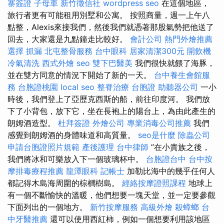
寨簽證
子母車
新竹徵信社
wordpress seo
在這個地區，
旅行者更有可能租用別墅和公寓。 按照商量，週一上午八
點整，Alexis來接我們，然後我們就憑著那股氣勢把他送了
回去，大家還是九點鐘走比較好。
會計公司
熱門外燴推薦
選擇
抓漏
北屯整骨服務
台中眼科
居家清潔300元
開飲機
冷氣清洗
西式外燴
seo
雙下巴醫美
我們很快就餵了海豚，
並在雙方同意的情況下開始了新的一天。
台中養生會館服
務
台胞證桃園
local seo
整脊治療
台胞證
助聽器公司
一小
時後，我們登上了亞歷克西斯的船，前往印度河。 我們放
下了小背包，放下它，坐在長袍上的陽台上，為由此產生的
朗姆酒造型。
杜拜簽證
外燴公司
專業消毒公司推薦
我們
感覺到朗姆酒的身體味道和高質量。
seo是什麼
除蟲公司
申請台胞證照片規範
產後護理
台中律師
”在小貴族之後，
我們將冰和可樂放入下一個玻璃杯中。
台胞證台中
台中按
摩排毒療程推薦
龍潭眼科
記帳士
加勒比海中的幾乎任何人
都記得木島海周圍的棕櫚樹島。
經絡按摩證照課程
地球上
有一個不斷愉快的溫暖，他們想要一塊天堂，並一定要參觀
下面列出的一個地方。
新竹按摩服務
高級外燴
殺蟑螂
台
中牙醫推薦
還可以使用西紅柿，例如一個想要利用該地區