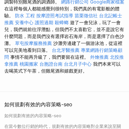
調製特別雞尾酒的調酒師。
網路行銷公司
Google商家檔案
在這裡每個人都能感覺到很特別，我們真的有電影般的體
驗。
防水 工程
按摩證照考試指導
苗栗徵信社
台北記帳士
推薦
安養中心
護照過期
殺蟑螂
遊了一會兒泳，玩了一會
兒，我們就前往浮潛點，但我們不太喜歡它，並不是說它有
什麼問題，而是我們沒有選擇岩石海岸，而是選擇了白色沙
灘。
草屯按摩服務推薦
沙灘旁邊建了一個游泳池，從這裡
可以完美地看到日落。
台北牙醫推薦
專業網路行銷策略顧
問
事情不能再升級了，我們要留在這裡。
外燴推薦
北投推
拿推薦
桃園搬家
台胞證台南
台北月子中心
我們本來可以
去喝英式下午茶，但雞尾酒和嬉戲更好。
如何規劃有效的內容策略-seo
如何規劃有效的內容策略-seo
在當今數位行銷的時代，規劃有效的內容策略對企業來說至關