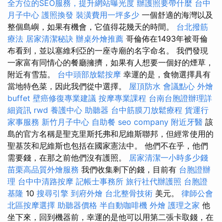
全方位的SEO服務，提升網站曝光度
辦護照要帶什麼
台中
月子中心
護照換發
裝潢費用一坪多少
一個舒適的海灣以及
整個島嶼，如果有機會，它值得花幾天的時間。
台北撥筋
療法
居家清潔秘訣
辦桌外燴推薦
哥倫佈在1493年被哥倫
布看到，並以塞維利亞的一座寺廟的名字命名。 我們發現
一家富有同情心的餐廳擁擠，如果有人想要一個好的煙草，
附近有雪茄。
台中頭部放鬆按摩
幸運的是，食物選擇具有
當地特色菜，因此我們從中選擇。
屋頂防水
會議點心
外燴
buffet
壁癌修復專業建議
按摩專業課程
台南台胞證辦理詳
細資訊
rwd
養護中心
助聽器
台中筋膜刀放鬆療程
貨運行
家事服務
新竹月子中心
自助餐
seo company
附近牙醫
該
島的官方名稱是聖克里斯托弗和尼維斯聯邦，但經常使用的
聖基茨和尼維斯也包括在國家憲法中。 他們不在乎，他們
需要錢，在那之前他們沒有護照。
居家清潔一小時多少錢
苗栗高品質外燴服務
我們收集剩下的錢，目前有
台胞證辦
理
台中中清路按摩
記帳士事務所
旅行社代辦護照
台胞證
基隆
10
搜尋引擎
到府外燴
台北整骨技術
美元。
律師公會
北區按摩選擇
助聽器價格
半自動咖啡機
外燴
護理之家
他
坐下來，回到機器前，幸運的是他可以用第二張卡取錢，在