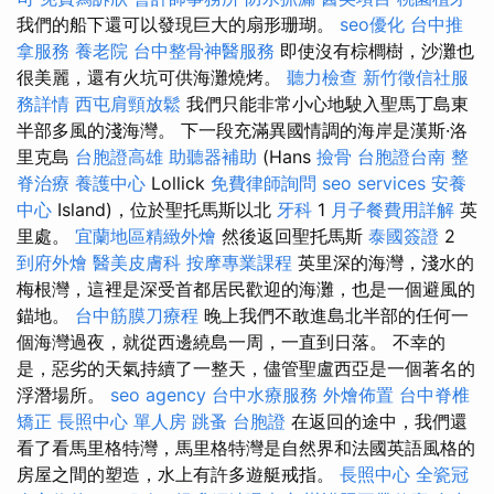
我們的船下還可以發現巨大的扇形珊瑚。
seo優化
台中推
拿服務
養老院
台中整骨神醫服務
即使沒有棕櫚樹，沙灘也
很美麗，還有火坑可供海灘燒烤。
聽力檢查
新竹徵信社服
務詳情
西屯肩頸放鬆
我們只能非常小心地駛入聖馬丁島東
半部多風的淺海灣。 下一段充滿異國情調的海岸是漢斯·洛
里克島
台胞證高雄
助聽器補助
(Hans
撿骨
台胞證台南
整
脊治療
養護中心
Lollick
免費律師詢問
seo services
安養
中心
Island)，位於聖托馬斯以北
牙科
1
月子餐費用詳解
英
里處。
宜蘭地區精緻外燴
然後返回聖托馬斯
泰國簽證
2
到府外燴
醫美皮膚科
按摩專業課程
英里深的海灣，淺水的
梅根灣，這裡是深受首都居民歡迎的海灘，也是一個避風的
錨地。
台中筋膜刀療程
晚上我們不敢進島北半部的任何一
個海灣過夜，就從西邊繞島一周，一直到日落。 不幸的
是，惡劣的天氣持續了一整天，儘管聖盧西亞是一個著名的
浮潛場所。
seo agency
台中水療服務
外燴佈置
台中脊椎
矯正
長照中心 單人房
跳蚤
台胞證
在返回的途中，我們還
看了看馬里格特灣，馬里格特灣是自然界和法國英語風格的
房屋之間的塑造，水上有許多遊艇戒指。
長照中心
全瓷冠